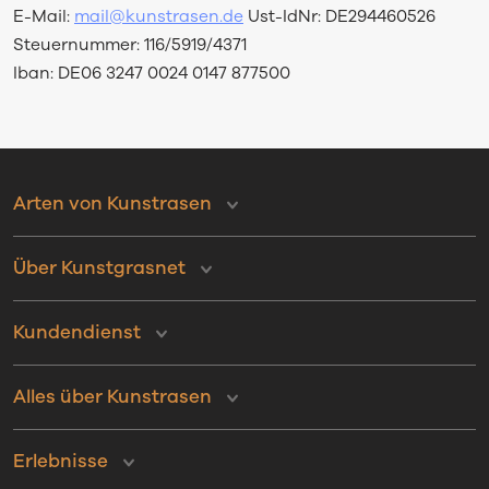
E-Mail:
mail@kunstrasen.de
Ust-IdNr: DE294460526
Steuernummer: 116/5919/4371
Iban: DE06 3247 0024 0147 877500
Arten von Kunstrasen
Über Kunstgrasnet
Kundendienst
Alles über Kunstrasen
Erlebnisse