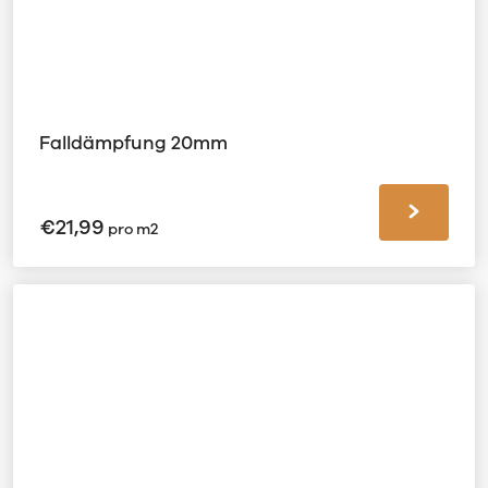
Falldämpfung 20mm
€
21,99
pro m2