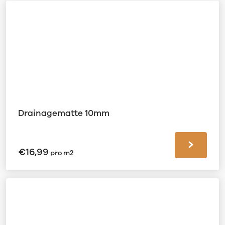
Drainagematte 10mm
€
16,99
pro m2