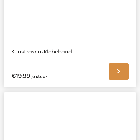
Kunstrasen-Klebeband
€
19,99
je stück