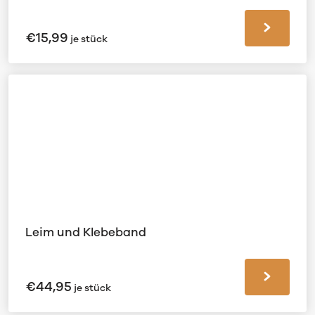
€
15,99
je stück
Leim und Klebeband
€
44,95
je stück