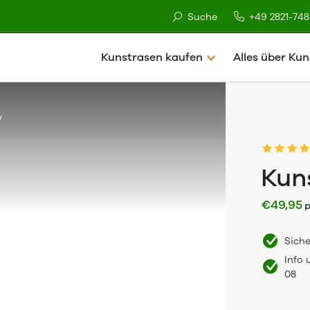
Suche
+49 2821-74
Kunstrasen kaufen
Alles über Ku
w
Kun
€
49,95
p
Sich
Info 
08