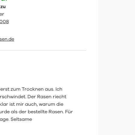
 zu
er
3008
sen.de
 erst zum Trocknen aus. Ich
rschwindet. Der Rasen riecht
ar ist mir auch, warum die
de als der bestellte Rasen. Für
nage. Seltsame