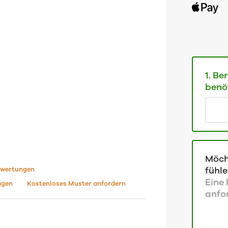
1. B
benö
Möch
fühl
wertungen
Eine
agen
Kostenloses Muster anfordern
anfo